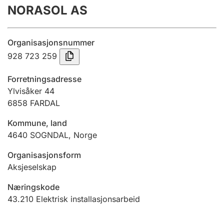
NORASOL AS
Årsregnskap
Innsending og forsinkelsesgebyr
Organisasjonsnummer
928 723 259
Tinglysing
Forretningsadresse
Ylvisåker 44
6858
FARDAL
Jeger
Betaling og jegeravgiftskort
Kommune, land
4640
SOGNDAL
,
Norge
Ektepaktveileder
Organisasjonsform
Aksjeselskap
Næringskode
Offentlig sektor
43.210
Elektrisk installasjonsarbeid