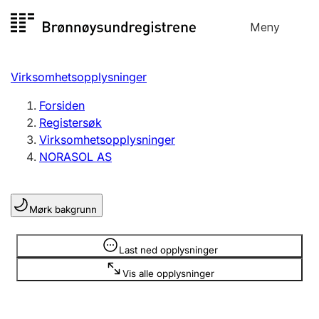
Hopp
Meny
Registersøk
til
Søk
Velg språk
innhold
Virksomhetsopplysninger
Aksjeselskap
Registrere, endre, slette
Forsiden
Registersøk
Virksomhetsopplysninger
Enkeltpersonforetak
NORASOL AS
Registrere, endre, slette
Mørk bakgrunn
Lag og forening
Registrere, endre, slette
Opplysninger er skjult
Last ned opplysninger
Vis alle opplysninger
Flere organisasjonsformer