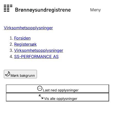
Hopp
Meny
Registersøk
til
Søk
Velg språk
innhold
Virksomhetsopplysninger
Aksjeselskap
Registrere, endre, slette
Forsiden
Registersøk
Virksomhetsopplysninger
Enkeltpersonforetak
SS-PERFORMANCE AS
Registrere, endre, slette
Mørk bakgrunn
Lag og forening
Registrere, endre, slette
Opplysninger er skjult
Last ned opplysninger
Vis alle opplysninger
Flere organisasjonsformer