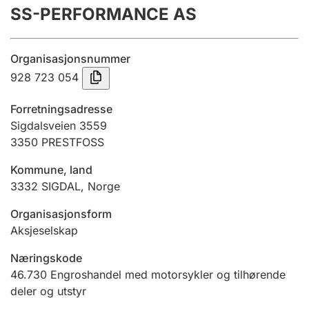
SS-PERFORMANCE AS
Årsregnskap
Innsending og forsinkelsesgebyr
Organisasjonsnummer
928 723 054
Tinglysing
Forretningsadresse
Sigdalsveien 3559
3350
PRESTFOSS
Jeger
Betaling og jegeravgiftskort
Kommune, land
3332
SIGDAL
,
Norge
Ektepaktveileder
Organisasjonsform
Aksjeselskap
Næringskode
Offentlig sektor
46.730
Engroshandel med motorsykler og tilhørende
deler og utstyr