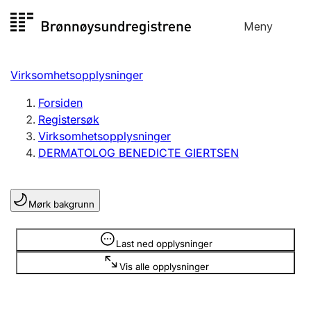
Hopp
Meny
Registersøk
til
Søk
Velg språk
innhold
Virksomhetsopplysninger
Aksjeselskap
Registrere, endre, slette
Forsiden
Registersøk
Virksomhetsopplysninger
Enkeltpersonforetak
DERMATOLOG BENEDICTE GIERTSEN
Registrere, endre, slette
Mørk bakgrunn
Lag og forening
Registrere, endre, slette
Opplysninger er skjult
Last ned opplysninger
Vis alle opplysninger
Flere organisasjonsformer