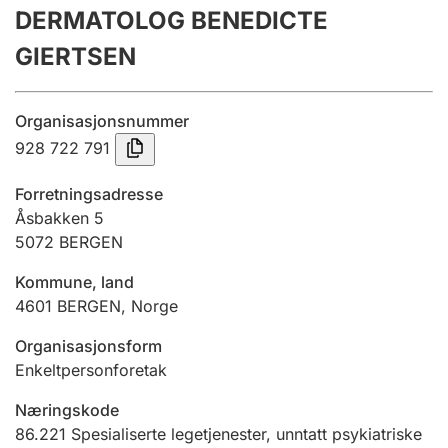
DERMATOLOG BENEDICTE
Årsregnskap
GIERTSEN
Innsending og forsinkelsesgebyr
Organisasjonsnummer
Tinglysing
928 722 791
Forretningsadresse
Jeger
Åsbakken 5
Betaling og jegeravgiftskort
5072
BERGEN
Kommune, land
4601
BERGEN
,
Norge
Ektepaktveileder
Organisasjonsform
Enkeltpersonforetak
Offentlig sektor
Næringskode
86.221
Spesialiserte legetjenester, unntatt psykiatriske