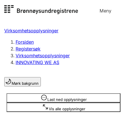
Hopp
Meny
Registersøk
til
Søk
Velg språk
innhold
Virksomhetsopplysninger
Aksjeselskap
Registrere, endre, slette
Forsiden
Registersøk
Virksomhetsopplysninger
Enkeltpersonforetak
INNOVATING WE AS
Registrere, endre, slette
Mørk bakgrunn
Lag og forening
Registrere, endre, slette
Opplysninger er skjult
Last ned opplysninger
Vis alle opplysninger
Flere organisasjonsformer