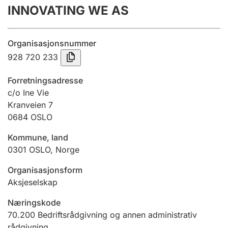
INNOVATING WE AS
Årsregnskap
Innsending og forsinkelsesgebyr
Organisasjonsnummer
928 720 233
Tinglysing
Forretningsadresse
c/o Ine Vie
Kranveien 7
Jeger
0684
OSLO
Betaling og jegeravgiftskort
Kommune, land
0301
OSLO
,
Norge
Ektepaktveileder
Organisasjonsform
Aksjeselskap
Offentlig sektor
Næringskode
70.200
Bedriftsrådgivning og annen administrativ
rådgivning