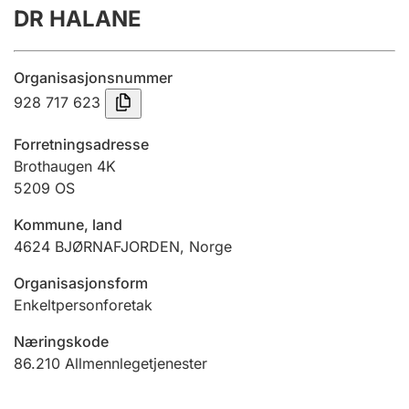
DR HALANE
Årsregnskap
Innsending og forsinkelsesgebyr
Organisasjonsnummer
928 717 623
Tinglysing
Forretningsadresse
Brothaugen 4K
5209
OS
Jeger
Betaling og jegeravgiftskort
Kommune, land
4624
BJØRNAFJORDEN
,
Norge
Ektepaktveileder
Organisasjonsform
Enkeltpersonforetak
Næringskode
Offentlig sektor
86.210
Allmennlegetjenester