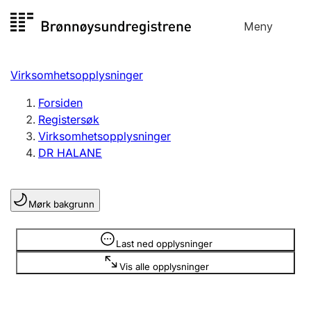
Hopp
Meny
Registersøk
til
Søk
Velg språk
innhold
Virksomhetsopplysninger
Aksjeselskap
Registrere, endre, slette
Forsiden
Registersøk
Virksomhetsopplysninger
Enkeltpersonforetak
DR HALANE
Registrere, endre, slette
Mørk bakgrunn
Lag og forening
Registrere, endre, slette
Opplysninger er skjult
Last ned opplysninger
Vis alle opplysninger
Flere organisasjonsformer