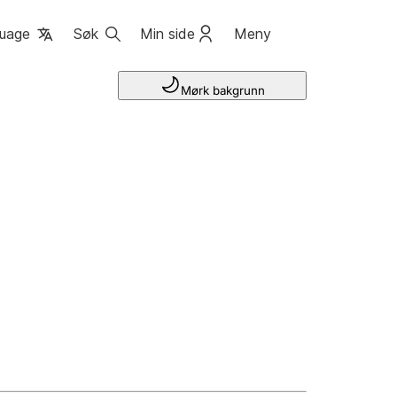
uage
Søk
Min side
Meny
Mørk bakgrunn