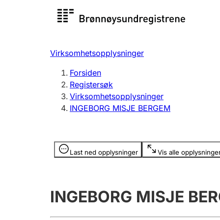
Registersøk
Aksjesel
Registrer
Virksomhetsopplysninger
Lag og forening
Flere
Forsiden
Registrere, endre, slette
organisa
Registersøk
Virksomhetsopplysninger
INGEBORG MISJE BERGEM
Tinglysing
Jeger
Betaling 
Opplysninger er skjult
Last ned opplysninger
Vis alle opplysninge
Offentlig sektor
Andre t
INGEBORG MISJE BE