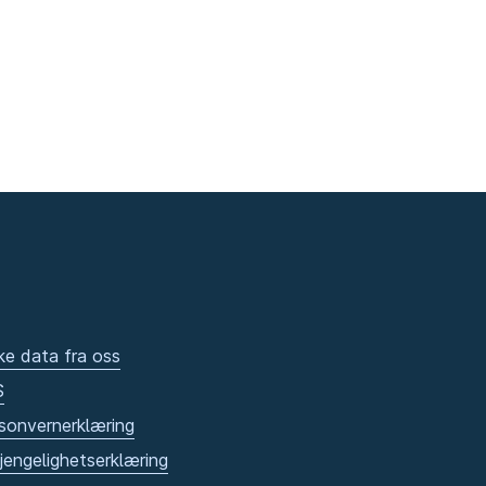
ke data fra oss
S
sonvernerklæring
gjengelighetserklæring