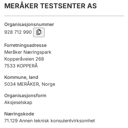
MERÅKER TESTSENTER AS
Årsregnskap
Innsending og forsinkelsesgebyr
Organisasjonsnummer
928 712 990
Tinglysing
Forretningsadresse
Meråker Næringspark
Kopperåveien 268
Jeger
7533
KOPPERÅ
Betaling og jegeravgiftskort
Kommune, land
5034
MERÅKER
,
Norge
Ektepaktveileder
Organisasjonsform
Aksjeselskap
Offentlig sektor
Næringskode
71.129
Annen teknisk konsulentvirksomhet