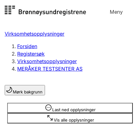
Hopp
Meny
Registersøk
til
Søk
Velg språk
innhold
Virksomhetsopplysninger
Aksjeselskap
Registrere, endre, slette
Forsiden
Registersøk
Virksomhetsopplysninger
Enkeltpersonforetak
MERÅKER TESTSENTER AS
Registrere, endre, slette
Mørk bakgrunn
Lag og forening
Registrere, endre, slette
Opplysninger er skjult
Last ned opplysninger
Vis alle opplysninger
Flere organisasjonsformer