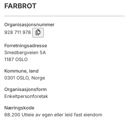
FARBROT
Årsregnskap
Innsending og forsinkelsesgebyr
Organisasjonsnummer
928 711 978
Tinglysing
Forretningsadresse
Smedbergveien 5A
1187
OSLO
Jeger
Betaling og jegeravgiftskort
Kommune, land
0301
OSLO
,
Norge
Ektepaktveileder
Organisasjonsform
Enkeltpersonforetak
Næringskode
Offentlig sektor
68.200
Utleie av egen eller leid fast eiendom