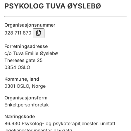
PSYKOLOG TUVA ØYSLEBØ
Årsregnskap
Innsending og forsinkelsesgebyr
Organisasjonsnummer
928 711 870
Tinglysing
Forretningsadresse
c/o Tuva Emilie Øyslebø
Thereses gate 25
Jeger
0354
OSLO
Betaling og jegeravgiftskort
Kommune, land
0301
OSLO
,
Norge
Ektepaktveileder
Organisasjonsform
Enkeltpersonforetak
Offentlig sektor
Næringskode
86.930
Psykolog- og psykoterapitjenester, unntatt
legetjenester innenfor psykiatri