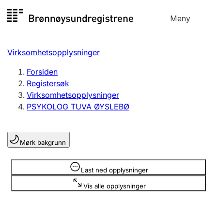
Hopp
Meny
Registersøk
til
Søk
Velg språk
innhold
Virksomhetsopplysninger
Aksjeselskap
Registrere, endre, slette
Forsiden
Registersøk
Virksomhetsopplysninger
Enkeltpersonforetak
PSYKOLOG TUVA ØYSLEBØ
Registrere, endre, slette
Mørk bakgrunn
Lag og forening
Registrere, endre, slette
Opplysninger er skjult
Last ned opplysninger
Vis alle opplysninger
Flere organisasjonsformer