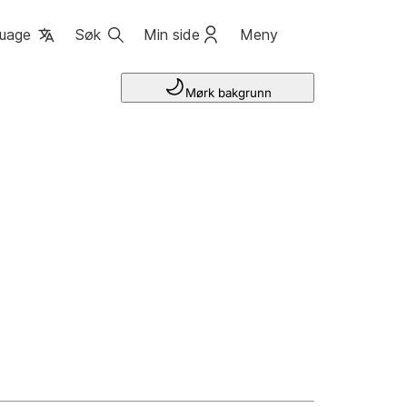
uage
Søk
Min side
Meny
Mørk bakgrunn