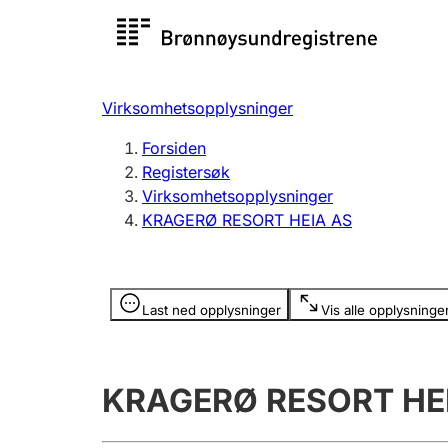
Registersøk
Aksjesel
Registrer
Virksomhetsopplysninger
Lag og forening
Flere
Forsiden
Registrere, endre, slette
organisa
Registersøk
Virksomhetsopplysninger
KRAGERØ RESORT HEIA AS
Tinglysing
Jeger
Betaling 
Opplysninger er skjult
Last ned opplysninger
Vis alle opplysninge
Offentlig sektor
Andre t
KRAGERØ RESORT HE