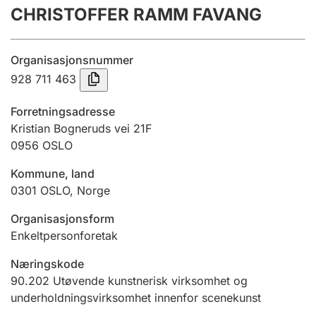
CHRISTOFFER RAMM FAVANG
Årsregnskap
Innsending og forsinkelsesgebyr
Organisasjonsnummer
928 711 463
Tinglysing
Forretningsadresse
Kristian Bogneruds vei 21F
0956
OSLO
Jeger
Betaling og jegeravgiftskort
Kommune, land
0301
OSLO
,
Norge
Ektepaktveileder
Organisasjonsform
Enkeltpersonforetak
Næringskode
Offentlig sektor
90.202
Utøvende kunstnerisk virksomhet og
underholdningsvirksomhet innenfor scenekunst