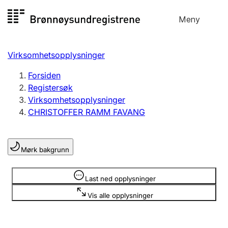
Hopp
Meny
Registersøk
til
Søk
Velg språk
innhold
Virksomhetsopplysninger
Aksjeselskap
Registrere, endre, slette
Forsiden
Registersøk
Virksomhetsopplysninger
Enkeltpersonforetak
CHRISTOFFER RAMM FAVANG
Registrere, endre, slette
Mørk bakgrunn
Lag og forening
Registrere, endre, slette
Opplysninger er skjult
Last ned opplysninger
Vis alle opplysninger
Flere organisasjonsformer