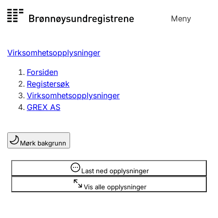
Hopp
Meny
Registersøk
til
Søk
Velg språk
innhold
Virksomhetsopplysninger
Aksjeselskap
Registrere, endre, slette
Forsiden
Registersøk
Virksomhetsopplysninger
Enkeltpersonforetak
GREX AS
Registrere, endre, slette
Mørk bakgrunn
Lag og forening
Registrere, endre, slette
Opplysninger er skjult
Last ned opplysninger
Vis alle opplysninger
Flere organisasjonsformer