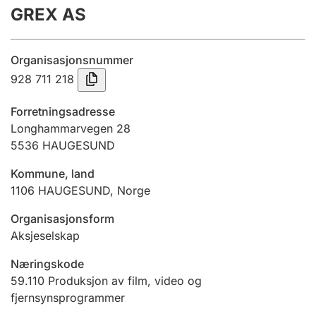
GREX AS
Årsregnskap
Innsending og forsinkelsesgebyr
Organisasjonsnummer
928 711 218
Tinglysing
Forretningsadresse
Longhammarvegen 28
5536
HAUGESUND
Jeger
Betaling og jegeravgiftskort
Kommune, land
1106
HAUGESUND
,
Norge
Ektepaktveileder
Organisasjonsform
Aksjeselskap
Næringskode
Offentlig sektor
59.110
Produksjon av film, video og
fjernsynsprogrammer