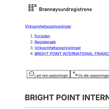
Registersøk
Aksjesel
Registrer
Virksomhetsopplysninger
Lag og forening
Flere
Forsiden
Registrere, endre, slette
organisa
Registersøk
Virksomhetsopplysninger
BRIGHT POINT INTERNATIONAL FINANCI
Tinglysing
Jeger
Betaling 
Opplysninger er skjult
Last ned opplysninger
Vis alle opplysninge
Offentlig sektor
Andre t
BRIGHT POINT INTER