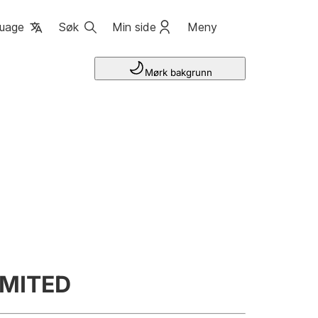
uage
Søk
Min side
Meny
Mørk bakgrunn
IMITED