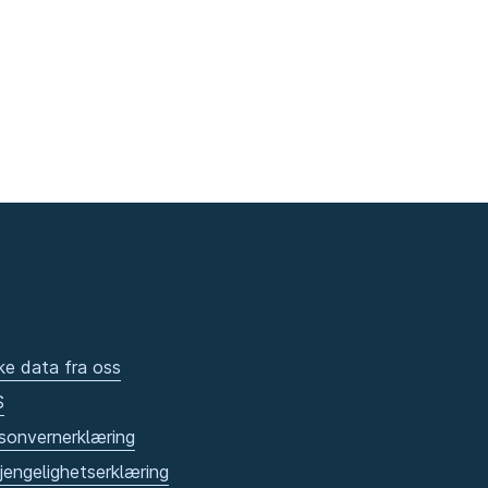
ke data fra oss
S
sonvernerklæring
gjengelighetserklæring