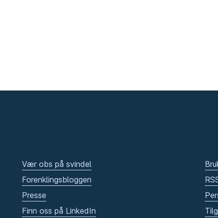
Vær obs på svindel
Bru
Forenklingsbloggen
RS
Presse
Per
Finn oss på LinkedIn
Til