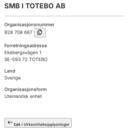
SMB I TOTEBO AB
Årsregnskap
Innsending og forsinkelsesgebyr
Organisasjonsnummer
928 708 667
Tinglysing
Forretningsadresse
Ekebergsvägen 1
SE-593 72 TOTEBO
Jeger
Betaling og jegeravgiftskort
Land
Sverige
Ektepaktveileder
Organisasjonsform
Utenlandsk enhet
Offentlig sektor
Søk i Virksomhetsopplysninger