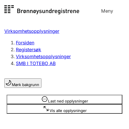
Hopp
Meny
Registersøk
til
Søk
Velg språk
innhold
Virksomhetsopplysninger
Aksjeselskap
Registrere, endre, slette
Forsiden
Registersøk
Virksomhetsopplysninger
Enkeltpersonforetak
SMB I TOTEBO AB
Registrere, endre, slette
Mørk bakgrunn
Lag og forening
Registrere, endre, slette
Opplysninger er skjult
Last ned opplysninger
Vis alle opplysninger
Flere organisasjonsformer