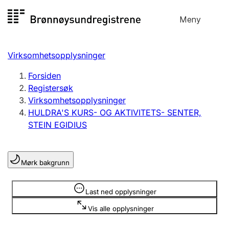
Hopp
Meny
Registersøk
til
Søk
Velg språk
innhold
Virksomhetsopplysninger
Aksjeselskap
Registrere, endre, slette
Forsiden
Registersøk
Virksomhetsopplysninger
Enkeltpersonforetak
HULDRA'S KURS- OG AKTIVITETS- SENTER,
Registrere, endre, slette
STEIN EGIDIUS
Lag og forening
Mørk bakgrunn
Registrere, endre, slette
Opplysninger er skjult
Last ned opplysninger
Flere organisasjonsformer
Vis alle opplysninger