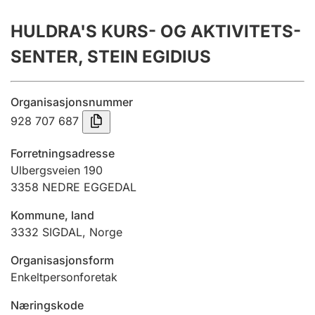
Årsregnskap
HULDRA'S KURS- OG AKTIVITETS-
Innsending og forsinkelsesgebyr
SENTER, STEIN EGIDIUS
Tinglysing
Organisasjonsnummer
928 707 687
Jeger
Forretningsadresse
Betaling og jegeravgiftskort
Ulbergsveien 190
3358
NEDRE EGGEDAL
Kommune, land
Ektepaktveileder
3332
SIGDAL
,
Norge
Organisasjonsform
Offentlig sektor
Enkeltpersonforetak
Næringskode