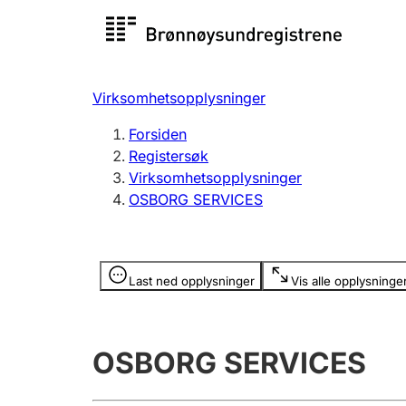
Registersøk
Aksjesel
Registrer
Virksomhetsopplysninger
Lag og forening
Flere
Forsiden
Registrere, endre, slette
organisa
Registersøk
Virksomhetsopplysninger
OSBORG SERVICES
Tinglysing
Jeger
Betaling 
Opplysninger er skjult
Last ned opplysninger
Vis alle opplysninge
Offentlig sektor
Andre t
OSBORG SERVICES