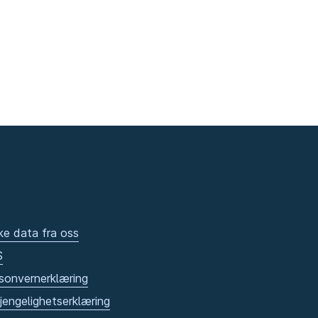
ke data fra oss
S
sonvernerklæring
gjengelighetserklæring