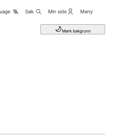
uage
Søk
Min side
Meny
Mørk bakgrunn