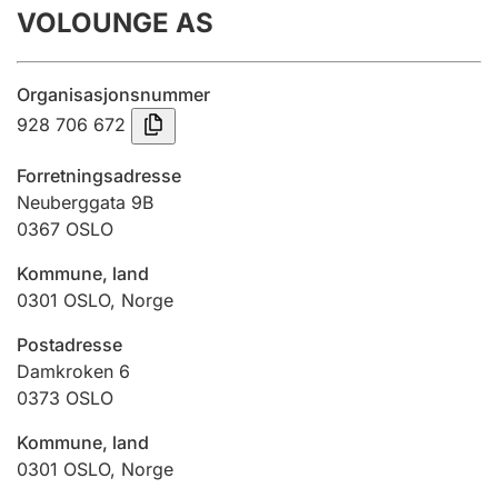
VOLOUNGE AS
Årsregnskap
Innsending og forsinkelsesgebyr
Organisasjonsnummer
928 706 672
Tinglysing
Forretningsadresse
Neuberggata 9B
0367
OSLO
Jeger
Betaling og jegeravgiftskort
Kommune, land
0301
OSLO
,
Norge
Ektepaktveileder
Postadresse
Damkroken 6
0373
OSLO
Offentlig sektor
Kommune, land
0301
OSLO
,
Norge