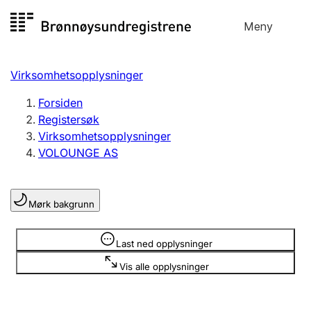
Hopp
Meny
Registersøk
til
Søk
Velg språk
innhold
Virksomhetsopplysninger
Aksjeselskap
Registrere, endre, slette
Forsiden
Registersøk
Virksomhetsopplysninger
Enkeltpersonforetak
VOLOUNGE AS
Registrere, endre, slette
Mørk bakgrunn
Lag og forening
Registrere, endre, slette
Opplysninger er skjult
Last ned opplysninger
Vis alle opplysninger
Flere organisasjonsformer