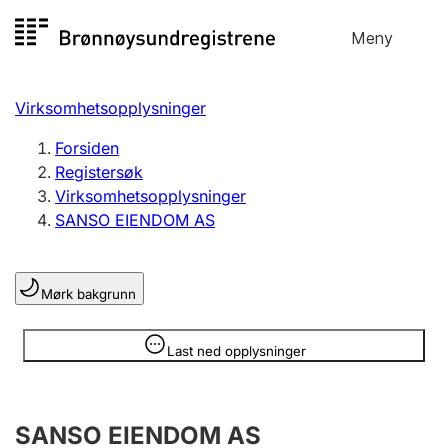
Hopp
Meny
Registersøk
til
Søk
Velg språk
innhold
Virksomhetsopplysninger
Aksjeselskap
Registrere, endre, slette
Forsiden
Registersøk
Virksomhetsopplysninger
Enkeltpersonforetak
SANSO EIENDOM AS
Registrere, endre, slette
Mørk bakgrunn
Lag og forening
Registrere, endre, slette
Opplysninger er skjult
Last ned opplysninger
Flere organisasjonsformer
SANSO EIENDOM AS