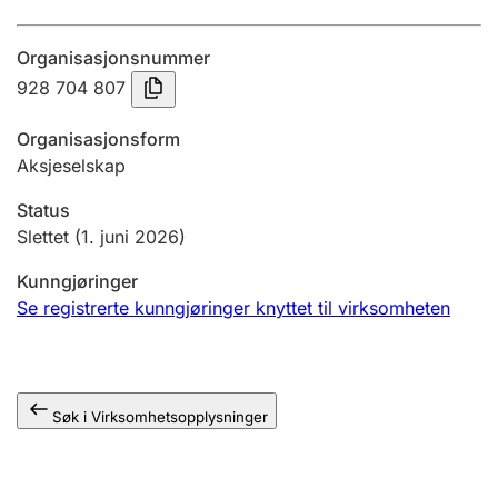
Årsregnskap
Organisasjonsnummer
Innsending og forsinkelsesgebyr
928 704 807
Organisasjonsform
Tinglysing
Aksjeselskap
Status
Jeger
Slettet
(1. juni 2026)
Betaling og jegeravgiftskort
Kunngjøringer
Se registrerte kunngjøringer knyttet til virksomheten
Ektepaktveileder
Søk i Virksomhetsopplysninger
Offentlig sektor