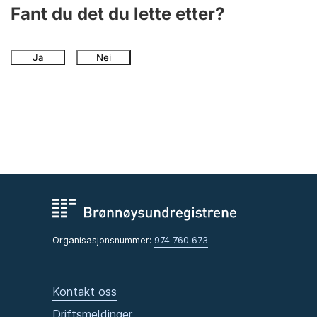
Andre tema
Fant du det du lette etter?
Ja
Nei
Organisasjonsnummer:
974 760 673
Kontakt oss
Driftsmeldinger