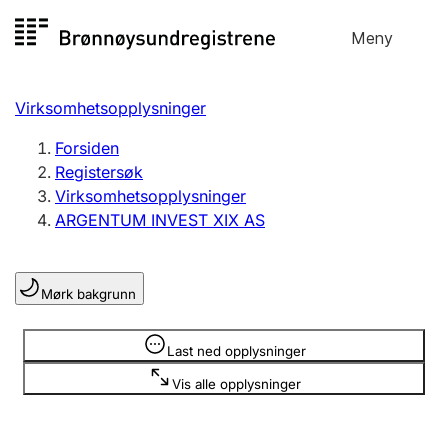
Hopp
Meny
Registersøk
til
Søk
Velg språk
innhold
Virksomhetsopplysninger
Aksjeselskap
Registrere, endre, slette
Forsiden
Registersøk
Virksomhetsopplysninger
Enkeltpersonforetak
ARGENTUM INVEST XIX AS
Registrere, endre, slette
Mørk bakgrunn
Lag og forening
Registrere, endre, slette
Opplysninger er skjult
Last ned opplysninger
Vis alle opplysninger
Flere organisasjonsformer