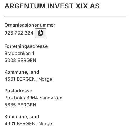
ARGENTUM INVEST XIX AS
Årsregnskap
Innsending og forsinkelsesgebyr
Organisasjonsnummer
928 702 324
Tinglysing
Forretningsadresse
Bradbenken 1
5003
BERGEN
Jeger
Betaling og jegeravgiftskort
Kommune, land
4601
BERGEN
,
Norge
Ektepaktveileder
Postadresse
Postboks 3964 Sandviken
5835
BERGEN
Offentlig sektor
Kommune, land
4601
BERGEN
,
Norge