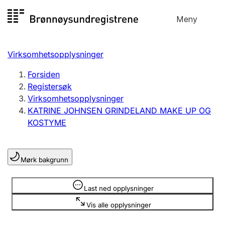
Hopp
Meny
Registersøk
til
Søk
Velg språk
innhold
Virksomhetsopplysninger
Aksjeselskap
Registrere, endre, slette
Forsiden
Registersøk
Virksomhetsopplysninger
Enkeltpersonforetak
KATRINE JOHNSEN GRINDELAND MAKE UP OG
Registrere, endre, slette
KOSTYME
Lag og forening
Mørk bakgrunn
Registrere, endre, slette
Opplysninger er skjult
Last ned opplysninger
Flere organisasjonsformer
Vis alle opplysninger