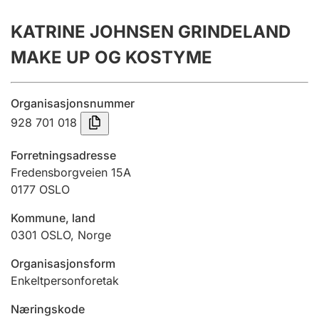
Årsregnskap
KATRINE JOHNSEN GRINDELAND
Innsending og forsinkelsesgebyr
MAKE UP OG KOSTYME
Tinglysing
Organisasjonsnummer
928 701 018
Jeger
Forretningsadresse
Betaling og jegeravgiftskort
Fredensborgveien 15A
0177
OSLO
Kommune, land
Ektepaktveileder
0301
OSLO
,
Norge
Organisasjonsform
Offentlig sektor
Enkeltpersonforetak
Næringskode