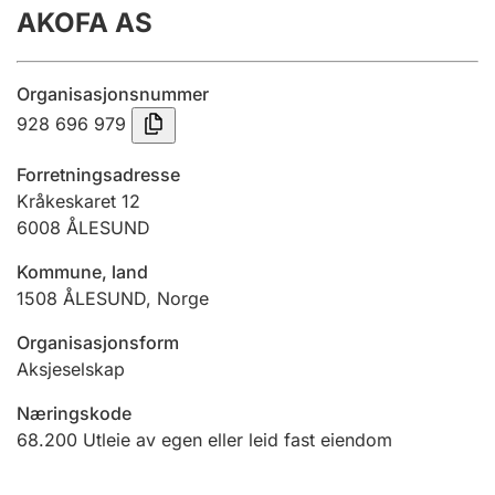
AKOFA AS
Årsregnskap
Innsending og forsinkelsesgebyr
Organisasjonsnummer
928 696 979
Tinglysing
Forretningsadresse
Kråkeskaret 12
6008
ÅLESUND
Jeger
Betaling og jegeravgiftskort
Kommune, land
1508
ÅLESUND
,
Norge
Ektepaktveileder
Organisasjonsform
Aksjeselskap
Næringskode
Offentlig sektor
68.200
Utleie av egen eller leid fast eiendom