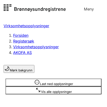
Hopp
Meny
Registersøk
til
Søk
Velg språk
innhold
Virksomhetsopplysninger
Aksjeselskap
Registrere, endre, slette
Forsiden
Registersøk
Virksomhetsopplysninger
Enkeltpersonforetak
AKOFA AS
Registrere, endre, slette
Mørk bakgrunn
Lag og forening
Registrere, endre, slette
Opplysninger er skjult
Last ned opplysninger
Vis alle opplysninger
Flere organisasjonsformer