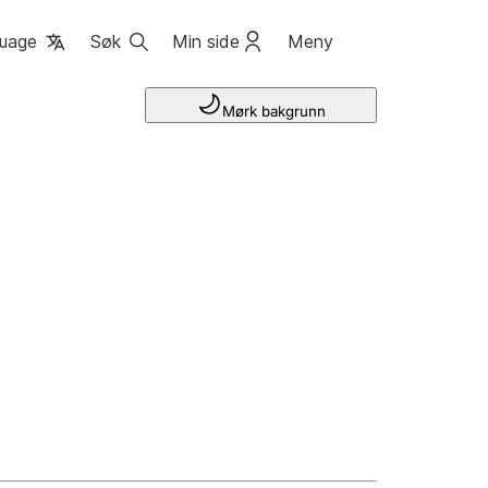
uage
Søk
Min side
Meny
Mørk bakgrunn