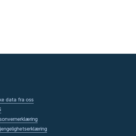
ke data fra oss
S
sonvernerklæring
gjengelighetserklæring