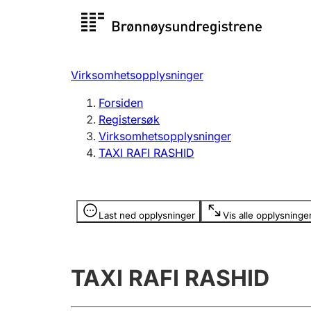
Registersøk
Aksjesel
Registrer
Virksomhetsopplysninger
Lag og forening
Flere
Forsiden
Registrere, endre, slette
organisa
Registersøk
Virksomhetsopplysninger
TAXI RAFI RASHID
Tinglysing
Jeger
Betaling 
Opplysninger er skjult
Last ned opplysninger
Vis alle opplysninge
Offentlig sektor
Andre t
TAXI RAFI RASHID