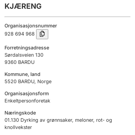
KJÆRENG
Årsregnskap
Innsending og forsinkelsesgebyr
Organisasjonsnummer
928 694 968
Tinglysing
Forretningsadresse
Sørdalsveien 130
9360
BARDU
Jeger
Betaling og jegeravgiftskort
Kommune, land
5520
BARDU
,
Norge
Ektepaktveileder
Organisasjonsform
Enkeltpersonforetak
Næringskode
Offentlig sektor
01.130
Dyrking av grønnsaker, meloner, rot- og
knollvekster