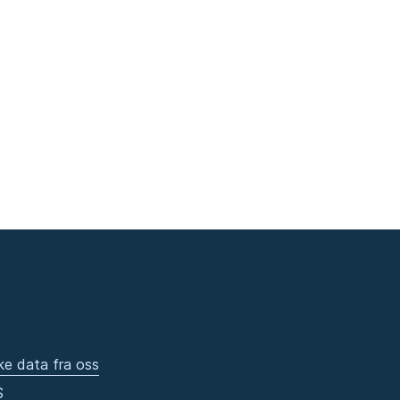
ke data fra oss
S