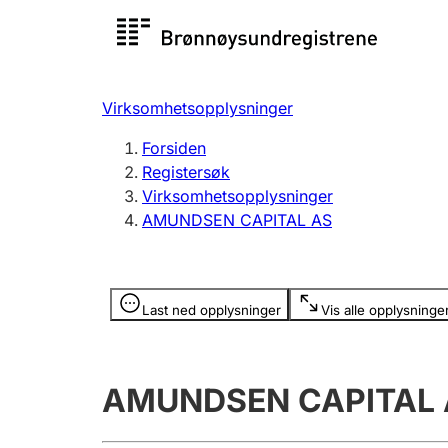
Registersøk
Aksjesel
Registrer
Virksomhetsopplysninger
Lag og forening
Flere
Forsiden
Registrere, endre, slette
organisa
Registersøk
Virksomhetsopplysninger
AMUNDSEN CAPITAL AS
Tinglysing
Jeger
Betaling 
Opplysninger er skjult
Last ned opplysninger
Vis alle opplysninge
Offentlig sektor
Andre t
AMUNDSEN CAPITAL 