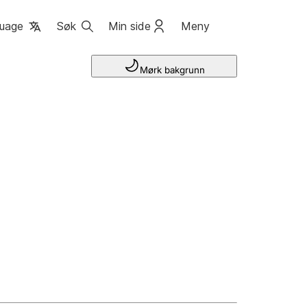
uage
Søk
Min side
Meny
Mørk bakgrunn