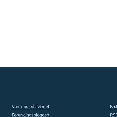
Vær obs på svindel
Bru
Forenklingsbloggen
RS