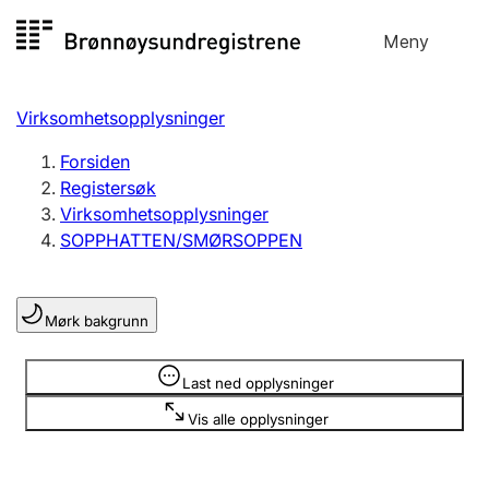
Hopp
Meny
Registersøk
til
Søk
Velg språk
innhold
Virksomhetsopplysninger
Aksjeselskap
Registrere, endre, slette
Forsiden
Registersøk
Virksomhetsopplysninger
Enkeltpersonforetak
SOPPHATTEN/SMØRSOPPEN
Registrere, endre, slette
Mørk bakgrunn
Lag og forening
Registrere, endre, slette
Opplysninger er skjult
Last ned opplysninger
Vis alle opplysninger
Flere organisasjonsformer