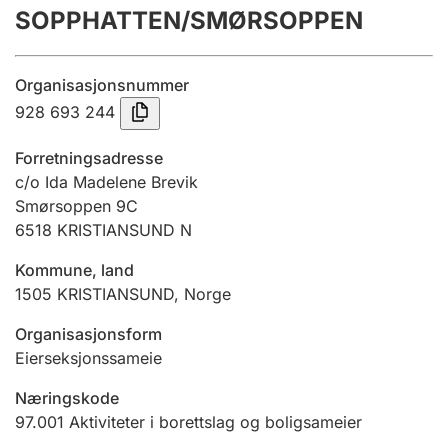
SOPPHATTEN/SMØRSOPPEN
Årsregnskap
Innsending og forsinkelsesgebyr
Organisasjonsnummer
928 693 244
Tinglysing
Forretningsadresse
c/o Ida Madelene Brevik
Smørsoppen 9C
Jeger
6518
KRISTIANSUND N
Betaling og jegeravgiftskort
Kommune, land
1505
KRISTIANSUND
,
Norge
Ektepaktveileder
Organisasjonsform
Eierseksjonssameie
Offentlig sektor
Næringskode
97.001
Aktiviteter i borettslag og boligsameier