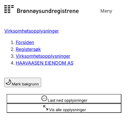
Hopp
Meny
Registersøk
til
Søk
Velg språk
innhold
Virksomhetsopplysninger
Aksjeselskap
Registrere, endre, slette
Forsiden
Registersøk
Virksomhetsopplysninger
Enkeltpersonforetak
HAAVAASEN EIENDOM AS
Registrere, endre, slette
Mørk bakgrunn
Lag og forening
Registrere, endre, slette
Opplysninger er skjult
Last ned opplysninger
Vis alle opplysninger
Flere organisasjonsformer