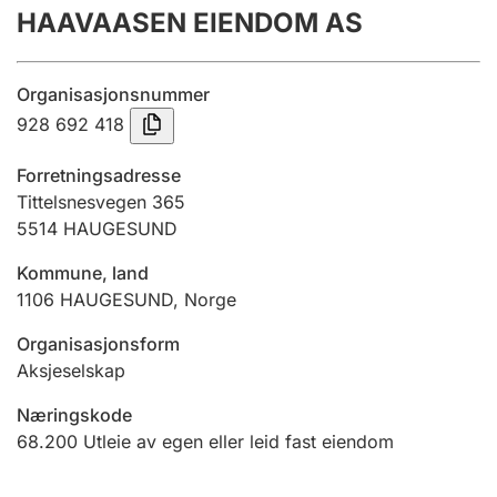
HAAVAASEN EIENDOM AS
Årsregnskap
Innsending og forsinkelsesgebyr
Organisasjonsnummer
928 692 418
Tinglysing
Forretningsadresse
Tittelsnesvegen 365
5514
HAUGESUND
Jeger
Betaling og jegeravgiftskort
Kommune, land
1106
HAUGESUND
,
Norge
Ektepaktveileder
Organisasjonsform
Aksjeselskap
Næringskode
Offentlig sektor
68.200
Utleie av egen eller leid fast eiendom