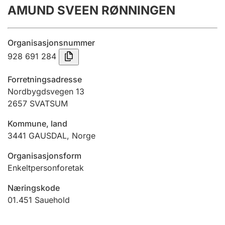
AMUND SVEEN RØNNINGEN
Årsregnskap
Innsending og forsinkelsesgebyr
Organisasjonsnummer
928 691 284
Tinglysing
Forretningsadresse
Nordbygdsvegen 13
2657
SVATSUM
Jeger
Betaling og jegeravgiftskort
Kommune, land
3441
GAUSDAL
,
Norge
Ektepaktveileder
Organisasjonsform
Enkeltpersonforetak
Næringskode
Offentlig sektor
01.451
Sauehold