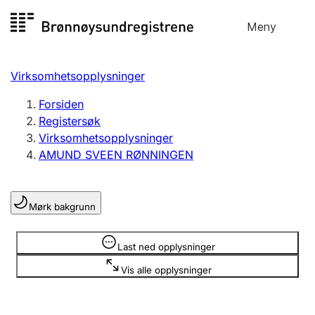
Hopp
Meny
Registersøk
til
Søk
Velg språk
innhold
Virksomhetsopplysninger
Aksjeselskap
Registrere, endre, slette
Forsiden
Registersøk
Virksomhetsopplysninger
Enkeltpersonforetak
AMUND SVEEN RØNNINGEN
Registrere, endre, slette
Mørk bakgrunn
Lag og forening
Registrere, endre, slette
Opplysninger er skjult
Last ned opplysninger
Vis alle opplysninger
Flere organisasjonsformer