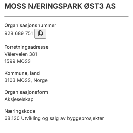
MOSS NÆRINGSPARK ØST3 AS
Årsregnskap
Innsending og forsinkelsesgebyr
Organisasjonsnummer
928 689 751
Tinglysing
Forretningsadresse
Vålerveien 381
1599
MOSS
Jeger
Betaling og jegeravgiftskort
Kommune, land
3103
MOSS
,
Norge
Ektepaktveileder
Organisasjonsform
Aksjeselskap
Næringskode
Offentlig sektor
68.120
Utvikling og salg av byggeprosjekter