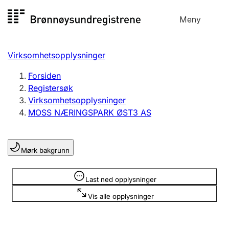
Hopp
Meny
Registersøk
til
Søk
Velg språk
innhold
Virksomhetsopplysninger
Aksjeselskap
Registrere, endre, slette
Forsiden
Registersøk
Virksomhetsopplysninger
Enkeltpersonforetak
MOSS NÆRINGSPARK ØST3 AS
Registrere, endre, slette
Mørk bakgrunn
Lag og forening
Registrere, endre, slette
Opplysninger er skjult
Last ned opplysninger
Vis alle opplysninger
Flere organisasjonsformer