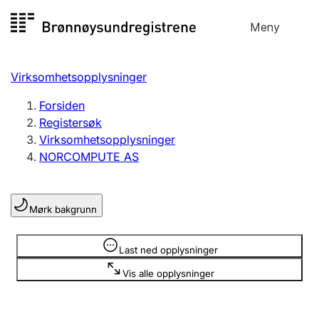
Hopp
Meny
Registersøk
til
Søk
Velg språk
innhold
Virksomhetsopplysninger
Aksjeselskap
Registrere, endre, slette
Forsiden
Registersøk
Virksomhetsopplysninger
Enkeltpersonforetak
NORCOMPUTE AS
Registrere, endre, slette
Mørk bakgrunn
Lag og forening
Registrere, endre, slette
Opplysninger er skjult
Last ned opplysninger
Vis alle opplysninger
Flere organisasjonsformer