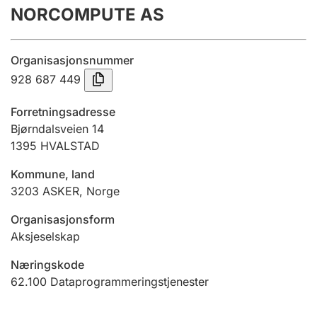
NORCOMPUTE AS
Årsregnskap
Innsending og forsinkelsesgebyr
Organisasjonsnummer
928 687 449
Tinglysing
Forretningsadresse
Bjørndalsveien 14
1395
HVALSTAD
Jeger
Betaling og jegeravgiftskort
Kommune, land
3203
ASKER
,
Norge
Ektepaktveileder
Organisasjonsform
Aksjeselskap
Næringskode
Offentlig sektor
62.100
Dataprogrammeringstjenester