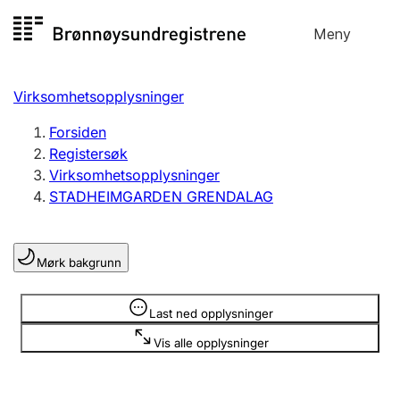
Hopp
Meny
Registersøk
til
Søk
Velg språk
innhold
Virksomhetsopplysninger
Aksjeselskap
Registrere, endre, slette
Forsiden
Registersøk
Virksomhetsopplysninger
Enkeltpersonforetak
STADHEIMGARDEN GRENDALAG
Registrere, endre, slette
Mørk bakgrunn
Lag og forening
Registrere, endre, slette
Opplysninger er skjult
Last ned opplysninger
Vis alle opplysninger
Flere organisasjonsformer