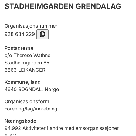
STADHEIMGARDEN GRENDALAG
Årsregnskap
Innsending og forsinkelsesgebyr
Organisasjonsnummer
928 684 229
Tinglysing
Postadresse
c/o Therese Wathne
Stadheimgarden 85
Jeger
6863
LEIKANGER
Betaling og jegeravgiftskort
Kommune, land
4640
SOGNDAL
,
Norge
Ektepaktveileder
Organisasjonsform
Forening/lag/innretning
Offentlig sektor
Næringskode
94.992
Aktiviteter i andre medlemsorganisasjoner
ellers