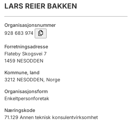
LARS REIER BAKKEN
Årsregnskap
Innsending og forsinkelsesgebyr
Organisasjonsnummer
928 683 974
Tinglysing
Forretningsadresse
Flateby Skogsvei 7
1459
NESODDEN
Jeger
Betaling og jegeravgiftskort
Kommune, land
3212
NESODDEN
,
Norge
Ektepaktveileder
Organisasjonsform
Enkeltpersonforetak
Næringskode
Offentlig sektor
71.129
Annen teknisk konsulentvirksomhet