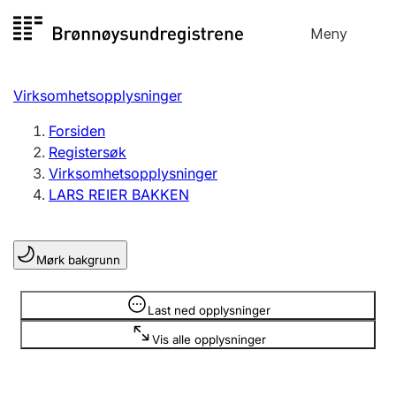
Hopp
Meny
Registersøk
til
Søk
Velg språk
innhold
Virksomhetsopplysninger
Aksjeselskap
Registrere, endre, slette
Forsiden
Registersøk
Virksomhetsopplysninger
Enkeltpersonforetak
LARS REIER BAKKEN
Registrere, endre, slette
Mørk bakgrunn
Lag og forening
Registrere, endre, slette
Opplysninger er skjult
Last ned opplysninger
Vis alle opplysninger
Flere organisasjonsformer