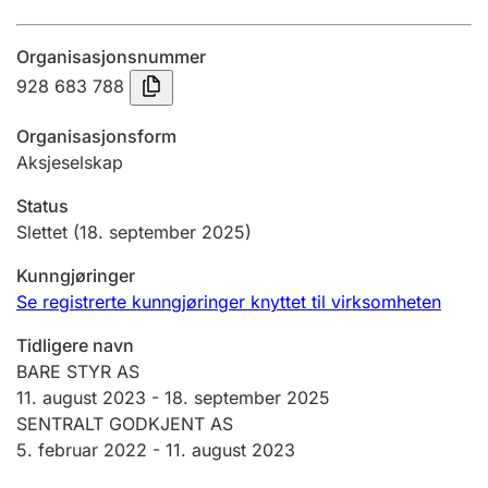
Årsregnskap
Organisasjonsnummer
Innsending og forsinkelsesgebyr
928 683 788
Organisasjonsform
Tinglysing
Aksjeselskap
Status
Jeger
Slettet
(18. september 2025)
Betaling og jegeravgiftskort
Kunngjøringer
Se registrerte kunngjøringer knyttet til virksomheten
Ektepaktveileder
Tidligere navn
BARE STYR AS
11. august 2023
-
18. september 2025
Offentlig sektor
SENTRALT GODKJENT AS
5. februar 2022 -
11. august 2023