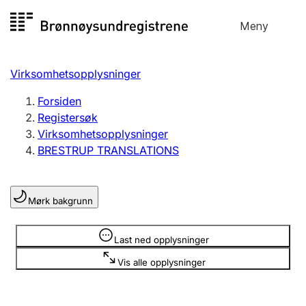
Hopp
Meny
Registersøk
til
Søk
Velg språk
innhold
Virksomhetsopplysninger
Aksjeselskap
Registrere, endre, slette
Forsiden
Registersøk
Virksomhetsopplysninger
Enkeltpersonforetak
BRESTRUP TRANSLATIONS
Registrere, endre, slette
Mørk bakgrunn
Lag og forening
Registrere, endre, slette
Opplysninger er skjult
Last ned opplysninger
Vis alle opplysninger
Flere organisasjonsformer