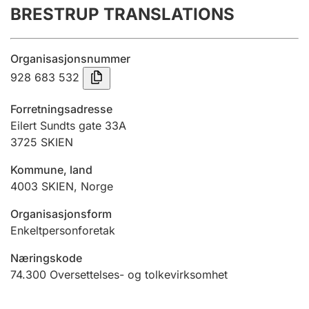
BRESTRUP TRANSLATIONS
Årsregnskap
Innsending og forsinkelsesgebyr
Organisasjonsnummer
928 683 532
Tinglysing
Forretningsadresse
Eilert Sundts gate 33A
3725
SKIEN
Jeger
Betaling og jegeravgiftskort
Kommune, land
4003
SKIEN
,
Norge
Ektepaktveileder
Organisasjonsform
Enkeltpersonforetak
Næringskode
Offentlig sektor
74.300
Oversettelses- og tolkevirksomhet