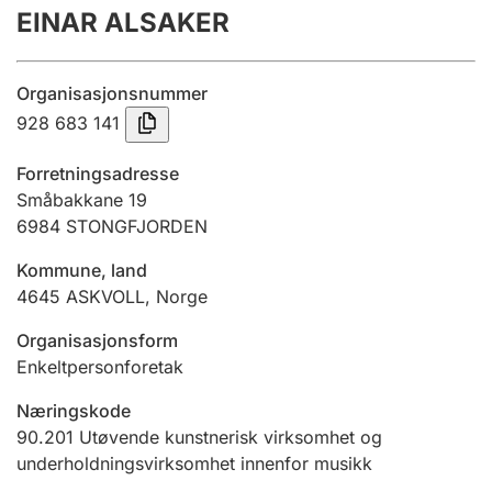
EINAR ALSAKER
Årsregnskap
Innsending og forsinkelsesgebyr
Organisasjonsnummer
928 683 141
Tinglysing
Forretningsadresse
Småbakkane 19
6984
STONGFJORDEN
Jeger
Betaling og jegeravgiftskort
Kommune, land
4645
ASKVOLL
,
Norge
Ektepaktveileder
Organisasjonsform
Enkeltpersonforetak
Næringskode
Offentlig sektor
90.201
Utøvende kunstnerisk virksomhet og
underholdningsvirksomhet innenfor musikk