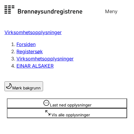
Hopp
Meny
Registersøk
til
Søk
Velg språk
innhold
Virksomhetsopplysninger
Aksjeselskap
Registrere, endre, slette
Forsiden
Registersøk
Virksomhetsopplysninger
Enkeltpersonforetak
EINAR ALSAKER
Registrere, endre, slette
Mørk bakgrunn
Lag og forening
Registrere, endre, slette
Opplysninger er skjult
Last ned opplysninger
Vis alle opplysninger
Flere organisasjonsformer