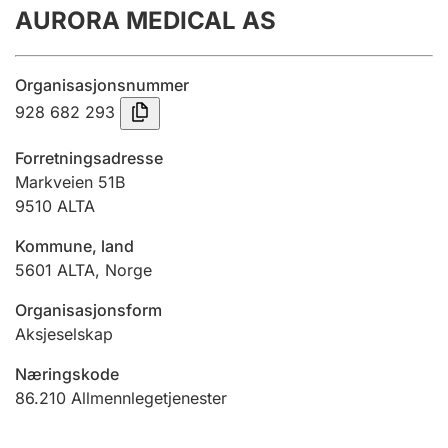
AURORA MEDICAL AS
Årsregnskap
Innsending og forsinkelsesgebyr
Organisasjonsnummer
928 682 293
Tinglysing
Forretningsadresse
Markveien 51B
9510
ALTA
Jeger
Betaling og jegeravgiftskort
Kommune, land
5601
ALTA
,
Norge
Ektepaktveileder
Organisasjonsform
Aksjeselskap
Næringskode
Offentlig sektor
86.210
Allmennlegetjenester