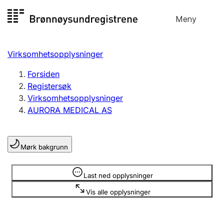
Hopp
Meny
Registersøk
til
Søk
Velg språk
innhold
Virksomhetsopplysninger
Aksjeselskap
Registrere, endre, slette
Forsiden
Registersøk
Virksomhetsopplysninger
Enkeltpersonforetak
AURORA MEDICAL AS
Registrere, endre, slette
Mørk bakgrunn
Lag og forening
Registrere, endre, slette
Opplysninger er skjult
Last ned opplysninger
Vis alle opplysninger
Flere organisasjonsformer