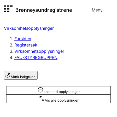
Hopp
Meny
Registersøk
til
Søk
Velg språk
innhold
Virksomhetsopplysninger
Aksjeselskap
Registrere, endre, slette
Forsiden
Registersøk
Virksomhetsopplysninger
Enkeltpersonforetak
FAU-STYREGRUPPEN
Registrere, endre, slette
Mørk bakgrunn
Lag og forening
Registrere, endre, slette
Opplysninger er skjult
Last ned opplysninger
Vis alle opplysninger
Flere organisasjonsformer