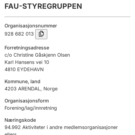
FAU-STYREGRUPPEN
Årsregnskap
Innsending og forsinkelsesgebyr
Organisasjonsnummer
928 682 013
Tinglysing
Forretningsadresse
c/o Christine Gåskjenn Olsen
Karl Hansens vei 10
Jeger
4810
EYDEHAVN
Betaling og jegeravgiftskort
Kommune, land
4203
ARENDAL
,
Norge
Ektepaktveileder
Organisasjonsform
Forening/lag/innretning
Offentlig sektor
Næringskode
94.992
Aktiviteter i andre medlemsorganisasjoner
ellers