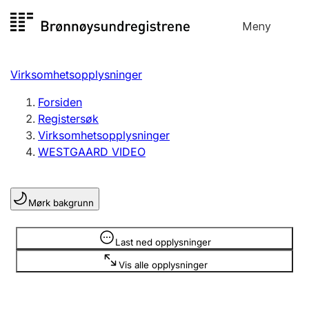
Hopp
Meny
Registersøk
til
Søk
Velg språk
innhold
Virksomhetsopplysninger
Aksjeselskap
Registrere, endre, slette
Forsiden
Registersøk
Virksomhetsopplysninger
Enkeltpersonforetak
WESTGAARD VIDEO
Registrere, endre, slette
Mørk bakgrunn
Lag og forening
Registrere, endre, slette
Opplysninger er skjult
Last ned opplysninger
Vis alle opplysninger
Flere organisasjonsformer