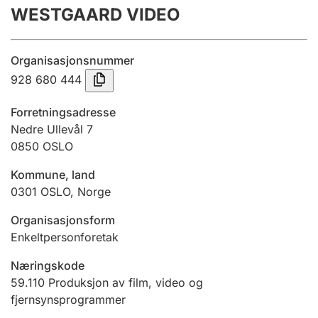
WESTGAARD VIDEO
Årsregnskap
Innsending og forsinkelsesgebyr
Organisasjonsnummer
928 680 444
Tinglysing
Forretningsadresse
Nedre Ullevål 7
0850
OSLO
Jeger
Betaling og jegeravgiftskort
Kommune, land
0301
OSLO
,
Norge
Ektepaktveileder
Organisasjonsform
Enkeltpersonforetak
Næringskode
Offentlig sektor
59.110
Produksjon av film, video og
fjernsynsprogrammer