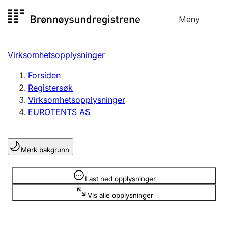
Hopp
Meny
Registersøk
til
Søk
Velg språk
innhold
Virksomhetsopplysninger
Aksjeselskap
Registrere, endre, slette
Forsiden
Registersøk
Virksomhetsopplysninger
Enkeltpersonforetak
EUROTENTS AS
Registrere, endre, slette
Mørk bakgrunn
Lag og forening
Registrere, endre, slette
Opplysninger er skjult
Last ned opplysninger
Vis alle opplysninger
Flere organisasjonsformer