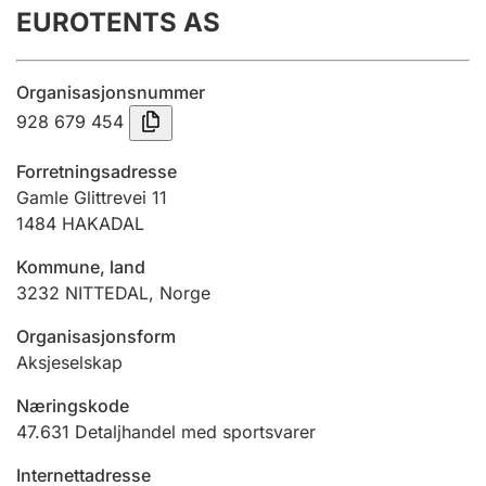
EUROTENTS AS
Årsregnskap
Innsending og forsinkelsesgebyr
Organisasjonsnummer
928 679 454
Tinglysing
Forretningsadresse
Gamle Glittrevei 11
1484
HAKADAL
Jeger
Betaling og jegeravgiftskort
Kommune, land
3232
NITTEDAL
,
Norge
Ektepaktveileder
Organisasjonsform
Aksjeselskap
Næringskode
Offentlig sektor
47.631
Detaljhandel med sportsvarer
Internettadresse