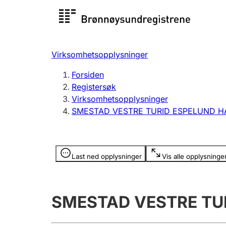
Registersøk
Aksjesel
Registrer
Virksomhetsopplysninger
Lag og forening
Flere
Forsiden
Registrere, endre, slette
organisa
Registersøk
Virksomhetsopplysninger
SMESTAD VESTRE TURID ESPELUND 
Tinglysing
Jeger
Betaling 
Opplysninger er skjult
Last ned opplysninger
Vis alle opplysninge
Offentlig sektor
Andre t
SMESTAD VESTRE TU