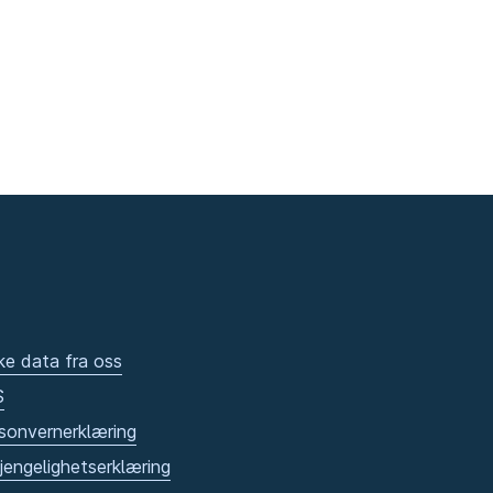
ke data fra oss
S
sonvernerklæring
gjengelighetserklæring