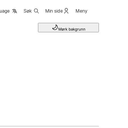
uage
Søk
Min side
Meny
Mørk bakgrunn