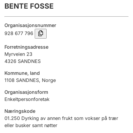
BENTE FOSSE
Årsregnskap
Innsending og forsinkelsesgebyr
Organisasjonsnummer
928 677 796
Tinglysing
Forretningsadresse
Myrveien 23
4326
SANDNES
Jeger
Betaling og jegeravgiftskort
Kommune, land
1108
SANDNES
,
Norge
Ektepaktveileder
Organisasjonsform
Enkeltpersonforetak
Næringskode
Offentlig sektor
01.250
Dyrking av annen frukt som vokser på trær
eller busker samt nøtter