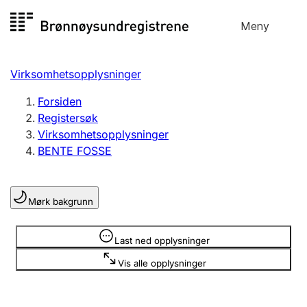
Hopp
Meny
Registersøk
til
Søk
Velg språk
innhold
Virksomhetsopplysninger
Aksjeselskap
Registrere, endre, slette
Forsiden
Registersøk
Virksomhetsopplysninger
Enkeltpersonforetak
BENTE FOSSE
Registrere, endre, slette
Mørk bakgrunn
Lag og forening
Registrere, endre, slette
Opplysninger er skjult
Last ned opplysninger
Vis alle opplysninger
Flere organisasjonsformer