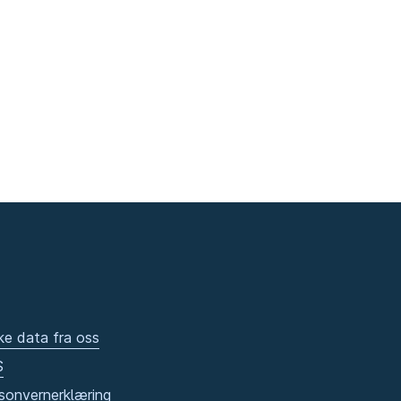
ke data fra oss
S
sonvernerklæring