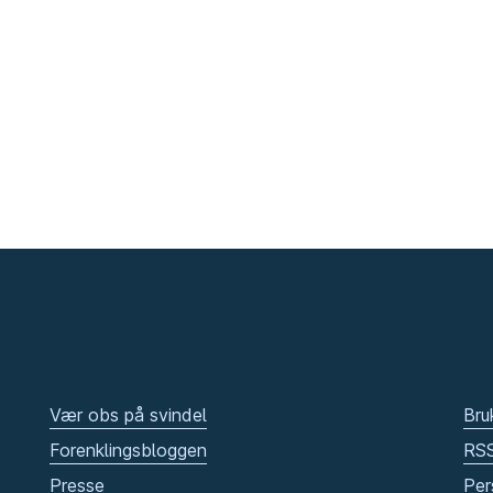
Vær obs på svindel
Bru
Forenklingsbloggen
RS
Presse
Per