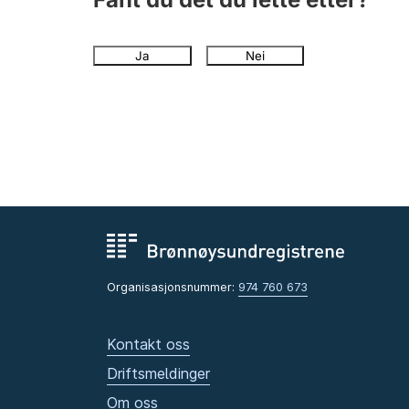
Ja
Nei
Organisasjonsnummer:
974 760 673
Kontakt oss
Driftsmeldinger
Om oss