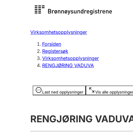
Registersøk
Aksjesel
Registrer
Virksomhetsopplysninger
Lag og forening
Flere
Forsiden
Registrere, endre, slette
organisa
Registersøk
Virksomhetsopplysninger
RENGJØRING VADUVA
Tinglysing
Jeger
Betaling 
Opplysninger er skjult
Last ned opplysninger
Vis alle opplysninge
Offentlig sektor
Andre t
RENGJØRING VADUV