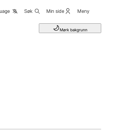
uage
Søk
Min side
Meny
Mørk bakgrunn