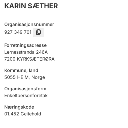
KARIN SÆTHER
Årsregnskap
Innsending og forsinkelsesgebyr
Organisasjonsnummer
927 349 701
Tinglysing
Forretningsadresse
Lernesstranda 246A
7200
KYRKSÆTERØRA
Jeger
Betaling og jegeravgiftskort
Kommune, land
5055
HEIM
,
Norge
Ektepaktveileder
Organisasjonsform
Enkeltpersonforetak
Næringskode
Offentlig sektor
01.452
Geitehold