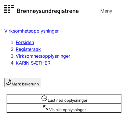
Hopp
Meny
Registersøk
til
Søk
Velg språk
innhold
Virksomhetsopplysninger
Aksjeselskap
Registrere, endre, slette
Forsiden
Registersøk
Virksomhetsopplysninger
Enkeltpersonforetak
KARIN SÆTHER
Registrere, endre, slette
Mørk bakgrunn
Lag og forening
Registrere, endre, slette
Opplysninger er skjult
Last ned opplysninger
Vis alle opplysninger
Flere organisasjonsformer