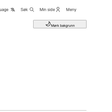
uage
Søk
Min side
Meny
Mørk bakgrunn