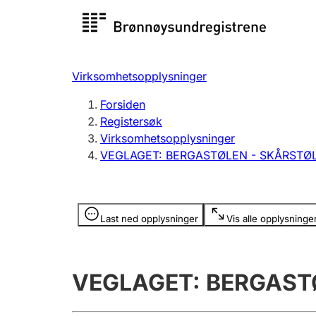
Registersøk
Aksjesel
Registrer
Virksomhetsopplysninger
Lag og forening
Flere
Forsiden
Registrere, endre, slette
organisa
Registersøk
Virksomhetsopplysninger
VEGLAGET: BERGASTØLEN - SKÅRSTØ
Tinglysing
Jeger
Betaling 
Opplysninger er skjult
Last ned opplysninger
Vis alle opplysninge
Offentlig sektor
Andre t
VEGLAGET: BERGAST