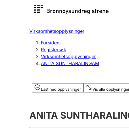
Registersøk
Aksjesel
Registrer
Virksomhetsopplysninger
Lag og forening
Flere
Forsiden
Registrere, endre, slette
organisa
Registersøk
Virksomhetsopplysninger
ANITA SUNTHARALINGAM
Tinglysing
Jeger
Betaling 
Opplysninger er skjult
Last ned opplysninger
Vis alle opplysninge
Offentlig sektor
Andre t
ANITA SUNTHARALI