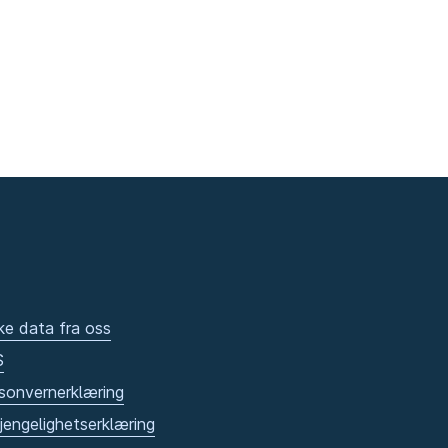
ke data fra oss
S
sonvernerklæring
gjengelighetserklæring