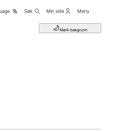
uage
Søk
Min side
Meny
Mørk bakgrunn