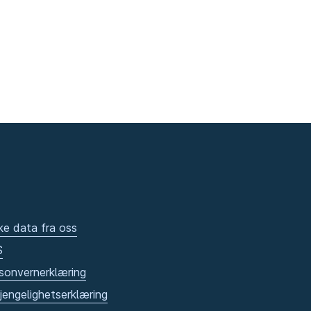
ke data fra oss
S
sonvernerklæring
gjengelighetserklæring