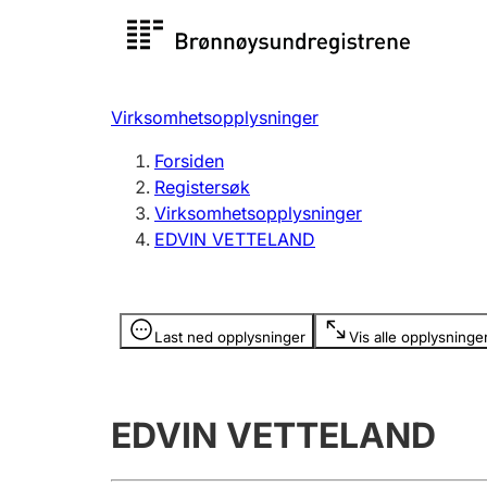
Registersøk
Aksjesel
Registrer
Virksomhetsopplysninger
Lag og forening
Flere
Forsiden
Registrere, endre, slette
organisa
Registersøk
Virksomhetsopplysninger
EDVIN VETTELAND
Tinglysing
Jeger
Betaling 
Opplysninger er skjult
Last ned opplysninger
Vis alle opplysninge
Offentlig sektor
Andre t
EDVIN VETTELAND