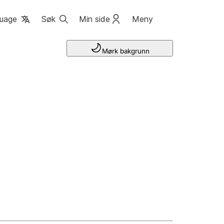
uage
Søk
Min side
Meny
Mørk bakgrunn