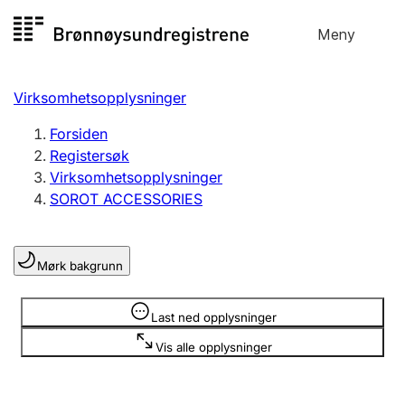
Hopp
Meny
Registersøk
til
Søk
Velg språk
innhold
Virksomhetsopplysninger
Aksjeselskap
Registrere, endre, slette
Forsiden
Registersøk
Virksomhetsopplysninger
Enkeltpersonforetak
SOROT ACCESSORIES
Registrere, endre, slette
Mørk bakgrunn
Lag og forening
Registrere, endre, slette
Opplysninger er skjult
Last ned opplysninger
Vis alle opplysninger
Flere organisasjonsformer