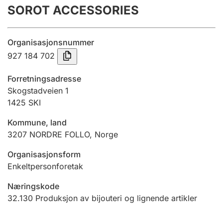
SOROT ACCESSORIES
Årsregnskap
Innsending og forsinkelsesgebyr
Organisasjonsnummer
927 184 702
Tinglysing
Forretningsadresse
Skogstadveien 1
1425
SKI
Jeger
Betaling og jegeravgiftskort
Kommune, land
3207
NORDRE FOLLO
,
Norge
Ektepaktveileder
Organisasjonsform
Enkeltpersonforetak
Næringskode
Offentlig sektor
32.130
Produksjon av bijouteri og lignende artikler