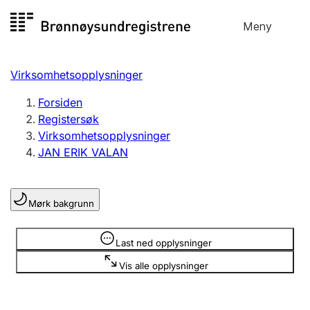
Hopp
Meny
Registersøk
til
Søk
Velg språk
innhold
Virksomhetsopplysninger
Aksjeselskap
Registrere, endre, slette
Forsiden
Registersøk
Virksomhetsopplysninger
Enkeltpersonforetak
JAN ERIK VALAN
Registrere, endre, slette
Mørk bakgrunn
Lag og forening
Registrere, endre, slette
Opplysninger er skjult
Last ned opplysninger
Vis alle opplysninger
Flere organisasjonsformer