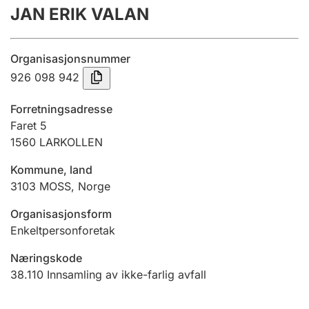
JAN ERIK VALAN
Årsregnskap
Innsending og forsinkelsesgebyr
Organisasjonsnummer
926 098 942
Tinglysing
Forretningsadresse
Faret 5
1560
LARKOLLEN
Jeger
Betaling og jegeravgiftskort
Kommune, land
3103
MOSS
,
Norge
Ektepaktveileder
Organisasjonsform
Enkeltpersonforetak
Næringskode
Offentlig sektor
38.110
Innsamling av ikke-farlig avfall