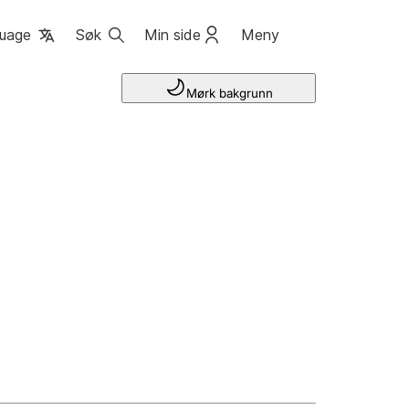
uage
Søk
Min side
Meny
Mørk bakgrunn