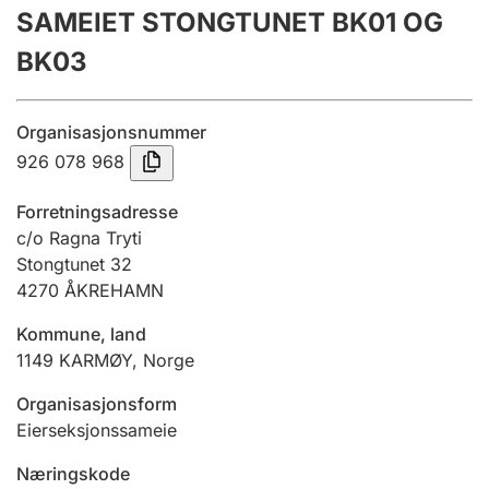
SAMEIET STONGTUNET BK01 OG
Årsregnskap
BK03
Innsending og forsinkelsesgebyr
Organisasjonsnummer
Tinglysing
926 078 968
Forretningsadresse
Jeger
c/o Ragna Tryti
Betaling og jegeravgiftskort
Stongtunet 32
4270
ÅKREHAMN
Kommune, land
Ektepaktveileder
1149
KARMØY
,
Norge
Organisasjonsform
Offentlig sektor
Eierseksjonssameie
Næringskode