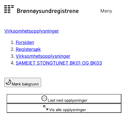
Hopp
Meny
Registersøk
til
Søk
Velg språk
innhold
Virksomhetsopplysninger
Aksjeselskap
Registrere, endre, slette
Forsiden
Registersøk
Virksomhetsopplysninger
Enkeltpersonforetak
SAMEIET STONGTUNET BK01 OG BK03
Registrere, endre, slette
Mørk bakgrunn
Lag og forening
Registrere, endre, slette
Opplysninger er skjult
Last ned opplysninger
Vis alle opplysninger
Flere organisasjonsformer