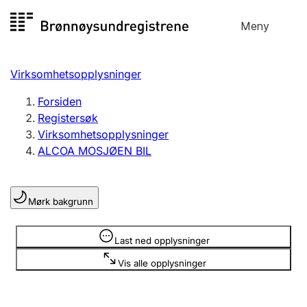
Hopp
Meny
Registersøk
til
Søk
Velg språk
innhold
Virksomhetsopplysninger
Aksjeselskap
Registrere, endre, slette
Forsiden
Registersøk
Virksomhetsopplysninger
Enkeltpersonforetak
ALCOA MOSJØEN BIL
Registrere, endre, slette
Mørk bakgrunn
Lag og forening
Registrere, endre, slette
Opplysninger er skjult
Last ned opplysninger
Vis alle opplysninger
Flere organisasjonsformer