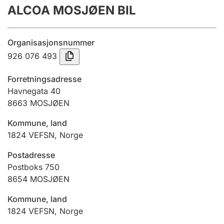
ALCOA MOSJØEN BIL
Årsregnskap
Innsending og forsinkelsesgebyr
Organisasjonsnummer
926 076 493
Tinglysing
Forretningsadresse
Havnegata 40
8663
MOSJØEN
Jeger
Betaling og jegeravgiftskort
Kommune, land
1824
VEFSN
,
Norge
Ektepaktveileder
Postadresse
Postboks 750
8654
MOSJØEN
Offentlig sektor
Kommune, land
1824
VEFSN
,
Norge